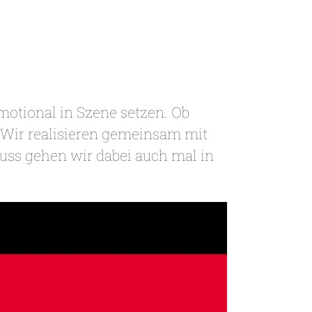
motional in Szene setzen. Ob
: Wir realisieren gemeinsam mit
ss gehen wir dabei auch mal in