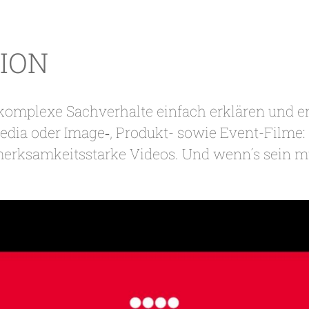
ION
 komplexe Sachverhalte einfach erklären und e
Media oder Image‑, Produkt- sowie Event-Filme
ksamkeitsstarke Videos. Und wenn´s sein mu