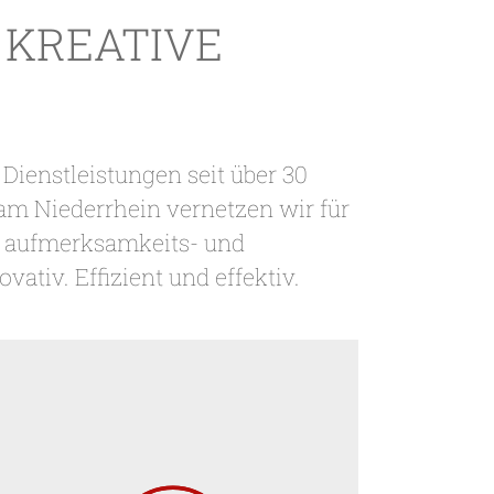
 KREATIVE
ienstleistungen seit über 30
am Niederrhein vernetzen wir für
r aufmerksamkeits- und
ativ. Effizient und effektiv.
Eine Marke ist mehr als ein Logo
oder ein Name: Sie ist ein
Versprechen gegenüber Kunden,
das es zu halten gilt.