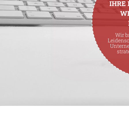
IHRE
W
Wir b
Leidens
Untern
strat