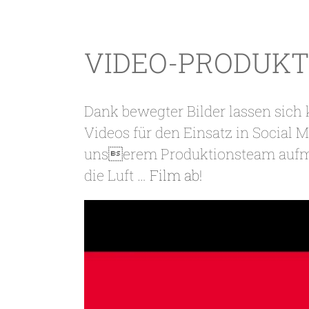
VIDEO-PRODUKT
Dank bewegter Bilder lassen sich
Videos für den Einsatz in Social 
unserem Produktionsteam aufmer
die Luft …
Film ab!