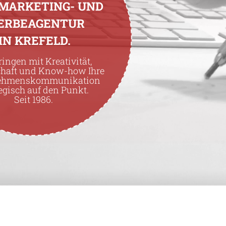
 MARKETING- UND
ERBEAGENTUR
IN KREFELD.
ringen mit Kreativität,
chaft und Know-how Ihre
ehmenskommunikation
egisch auf den Punkt.
Seit 1986.